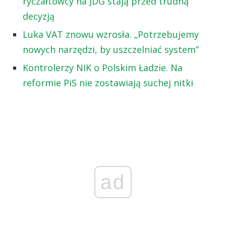
ryczałtowcy na JDG stają przed trudną
decyzją
Luka VAT znowu wzrosła. „Potrzebujemy
nowych narzędzi, by uszczelniać system”
Kontrolerzy NIK o Polskim Ładzie. Na
reformie PiS nie zostawiają suchej nitki
ad