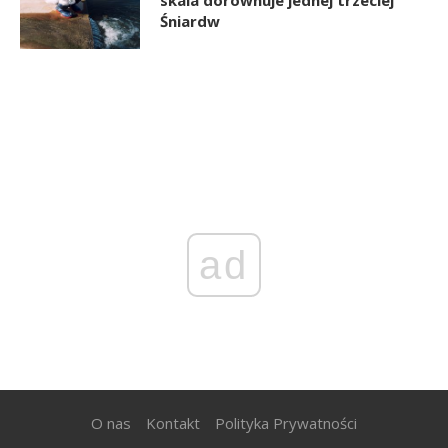
Śniardw
ad
O nas
Kontakt
Polityka Prywatności