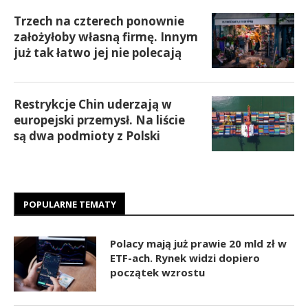
Trzech na czterech ponownie
założyłoby własną firmę. Innym
już tak łatwo jej nie polecają
Restrykcje Chin uderzają w
europejski przemysł. Na liście
są dwa podmioty z Polski
POPULARNE TEMATY
Polacy mają już prawie 20 mld zł w
ETF-ach. Rynek widzi dopiero
początek wzrostu