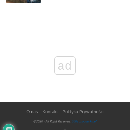
ad
O nas
Kontakt
Polityka Prywatności
@2020 - All Right Reserved.
300gospodarka.pl