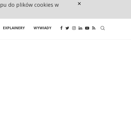
×
ępu do plików cookies w
CO TRZECIĄ ZŁOTÓWKĘ Z EMER
EXPLAINERY
WYWIADY