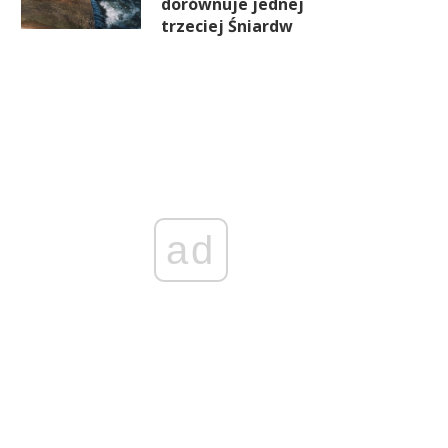
dorównuje jednej
trzeciej Śniardw
ad