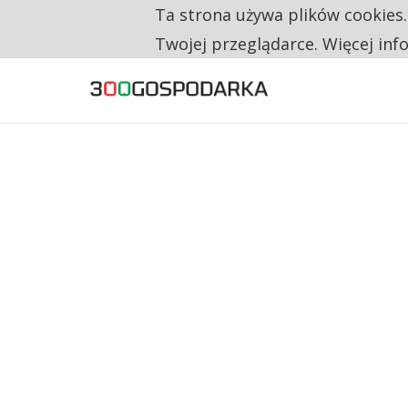
Ta strona używa plików cookies
TYLKO U NAS
RESTRYKCJE CHIN UDERZAJĄ W EUROPEJSKI
Twojej przeglądarce. Więcej inf