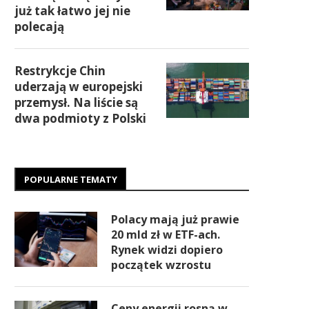
już tak łatwo jej nie
polecają
Restrykcje Chin
uderzają w europejski
przemysł. Na liście są
dwa podmioty z Polski
POPULARNE TEMATY
Polacy mają już prawie
20 mld zł w ETF-ach.
Rynek widzi dopiero
początek wzrostu
Ceny energii rosną w