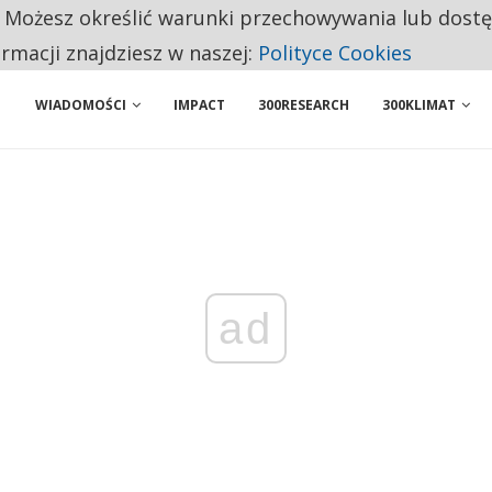
. Możesz określić warunki przechowywania lub dost
 PRZEMYSŁ. NA LIŚCIE SĄ DWA PODMIOTY Z POLSKI
ormacji znajdziesz w naszej:
Polityce Cookies
WIADOMOŚCI
IMPACT
300RESEARCH
300KLIMAT
ad