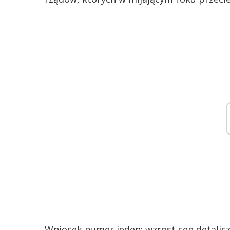
Wniosek numer jeden: wzrost cen detalicz