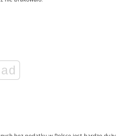
ad
nych bez podatku w Polsce jest bardzo duży.