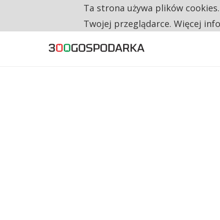
Ta strona używa plików cookies
TYLKO U NAS
RESTRYKCJE CHIN UDERZAJĄ W EUROPEJSKI
Twojej przeglądarce. Więcej inf