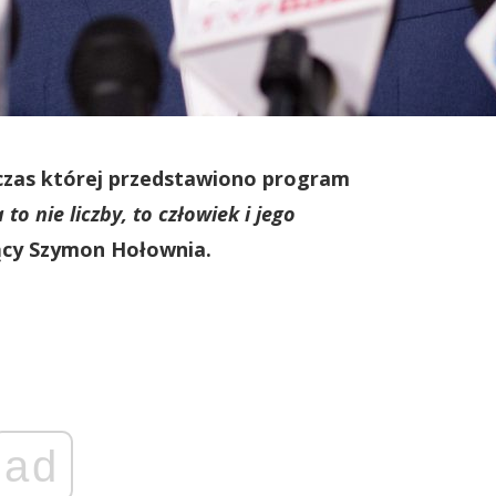
dczas której przedstawiono program
o nie liczby, to człowiek i jego
ący Szymon Hołownia.
ad