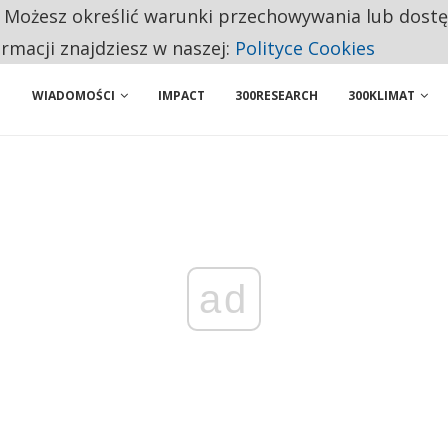
. Możesz określić warunki przechowywania lub dost
 PRZEMYSŁ. NA LIŚCIE SĄ DWA PODMIOTY Z POLSKI
ormacji znajdziesz w naszej:
Polityce Cookies
WIADOMOŚCI
IMPACT
300RESEARCH
300KLIMAT
ad