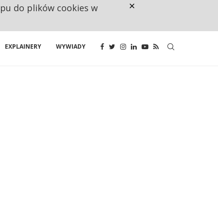
×
ępu do plików cookies w
CO TRZECIĄ ZŁOTÓWKĘ Z EMER
EXPLAINERY
WYWIADY