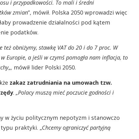
su i przypadkowości. To mali i średni
utków zmian
”, mówił. Polska 2050 wprowadzi więc
ciłaby prowadzenie działalności pod kątem
enie podatków.
je też obniżymy, stawkę VAT do 20 i do 7 proc. W
 w Europie, a jeśli w czymś pomogła nam inflacja, to
uchy
„, mówił lider Polski 2050.
akże
zakaz zatrudniania na umowach tzw.
rzędy
.
„Polacy muszą mieć poczucie godności i
y w życiu politycznym nepotyzm i stanowczo
 typu praktyki. „
Chcemy ograniczyć partyjną