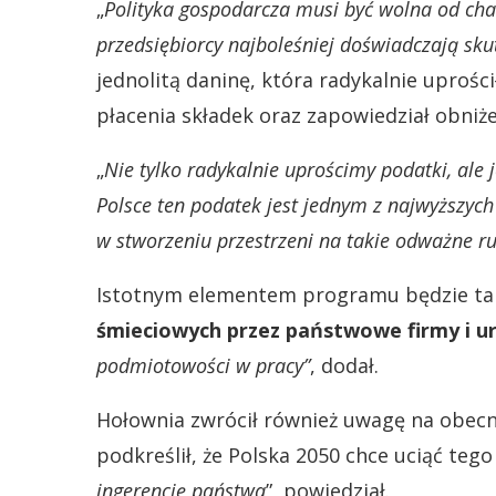
„
Polityka gospodarcza musi być wolna od chao
przedsiębiorcy najboleśniej doświadczają sk
jednolitą daninę, która radykalnie uproś
płacenia składek oraz zapowiedział obniż
„
Nie tylko radykalnie uprościmy podatki, ale 
Polsce ten podatek jest jednym z najwyższych
w stworzeniu przestrzeni na takie odważne r
Istotnym elementem programu będzie t
śmieciowych przez państwowe firmy i u
podmiotowości w pracy”
, dodał.
Hołownia zwrócił również uwagę na obecn
podkreślił, że Polska 2050 chce uciąć tego
ingerencję państwa
”, powiedział.