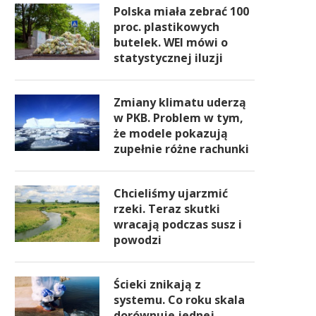
Polska miała zebrać 100
proc. plastikowych
butelek. WEI mówi o
statystycznej iluzji
Zmiany klimatu uderzą
w PKB. Problem w tym,
że modele pokazują
zupełnie różne rachunki
Chcieliśmy ujarzmić
rzeki. Teraz skutki
wracają podczas susz i
powodzi
Ścieki znikają z
systemu. Co roku skala
dorównuje jednej