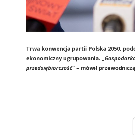
Trwa konwencja partii Polska 2050, po
ekonomiczny ugrupowania. „
Gospodarka t
przedsiębiorczość
” – mówił przewodnicz