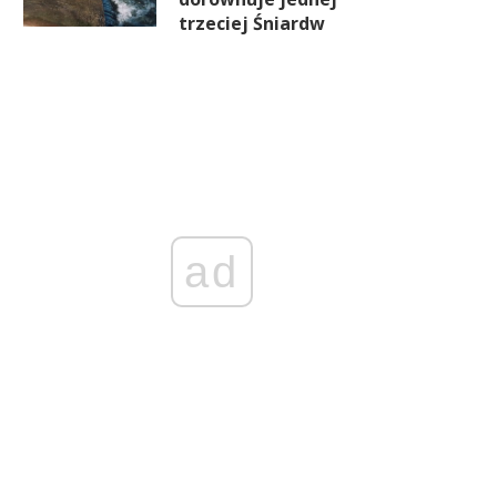
trzeciej Śniardw
ad