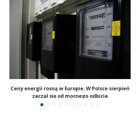
Ceny energii rosną w Europie. W Polsce sierpień
K
zaczął się od mocnego odbicia