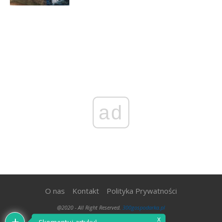
ad
O nas
Kontakt
Polityka Prywatności
@2020 - All Right Reserved.
300gospodarka.pl
x