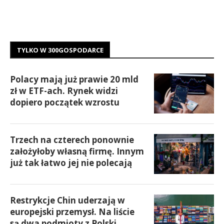
TYLKO W 300GOSPODARCE
Polacy mają już prawie 20 mld
zł w ETF-ach. Rynek widzi
dopiero początek wzrostu
Trzech na czterech ponownie
założyłoby własną firmę. Innym
już tak łatwo jej nie polecają
Restrykcje Chin uderzają w
europejski przemysł. Na liście
są dwa podmioty z Polski