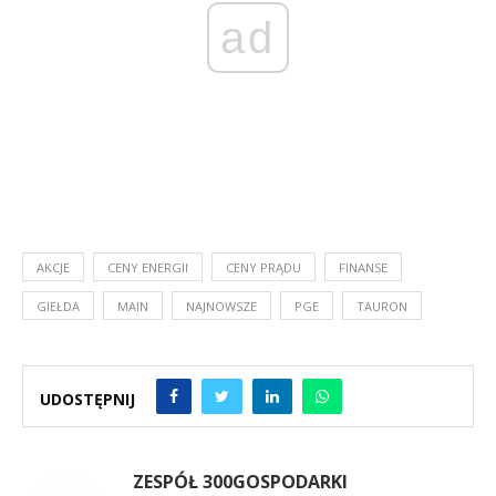
ad
AKCJE
CENY ENERGII
CENY PRĄDU
FINANSE
GIEŁDA
MAIN
NAJNOWSZE
PGE
TAURON
UDOSTĘPNIJ
ZESPÓŁ 300GOSPODARKI