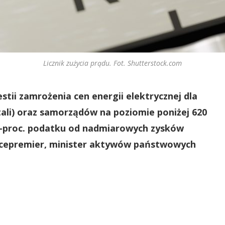
Licznik zużycia prądu. Fot. Shutterstock.com
tii zamrożenia cen energii elektrycznej dla
itali) oraz samorządów na poziomie poniżej 620
0-proc. podatku od nadmiarowych zysków
icepremier, minister aktywów państwowych