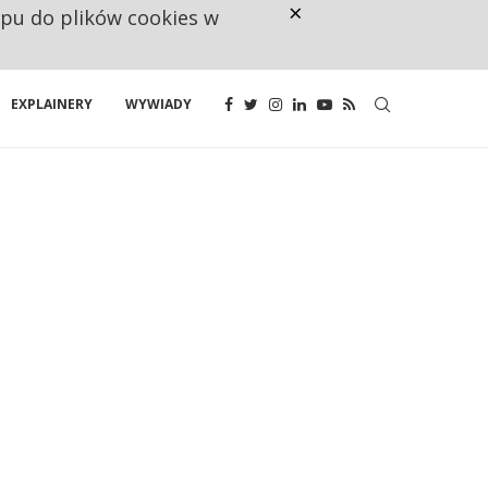
×
ępu do plików cookies w
KANDYDAT CZEKA, MENEDŻER NI
EXPLAINERY
WYWIADY