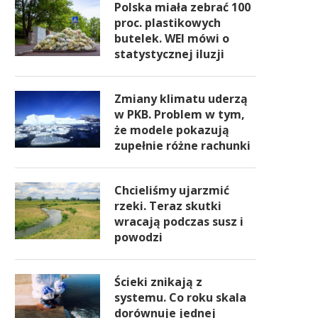
Polska miała zebrać 100
proc. plastikowych
butelek. WEI mówi o
statystycznej iluzji
Zmiany klimatu uderzą
w PKB. Problem w tym,
że modele pokazują
zupełnie różne rachunki
Chcieliśmy ujarzmić
rzeki. Teraz skutki
wracają podczas susz i
powodzi
Ścieki znikają z
systemu. Co roku skala
dorównuje jednej