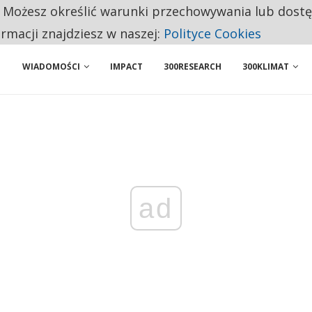
. Możesz określić warunki przechowywania lub dost
PONUJE PROSTĄ ZMIANĘ, KTÓRA MOŻE OGRANICZYĆ CHAOS W KRYZYSIE
ormacji znajdziesz w naszej:
Polityce Cookies
AWY, ALE SERWIS NADAL MOŻE SIĘ NIE OPŁACAĆ
WIADOMOŚCI
IMPACT
300RESEARCH
300KLIMAT
ad