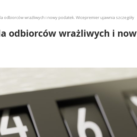
a odbiorców wrażliwych i nowy podatek. Wicepremier ujawnia szczegóły
la odbiorców wrażliwych i no