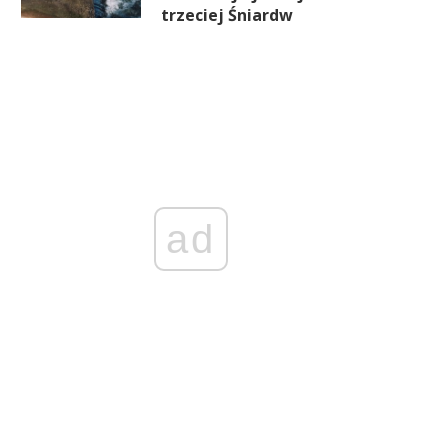
trzeciej Śniardw
ad