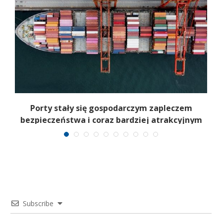
a
Porty stały się gospodarczym zapleczem
I
bezpieczeństwa i coraz bardziej atrakcyjnym
celem
Subscribe