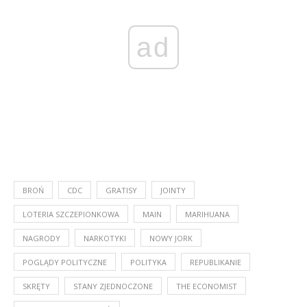
ad
BROŃ
CDC
GRATISY
JOINTY
LOTERIA SZCZEPIONKOWA
MAIN
MARIHUANA
NAGRODY
NARKOTYKI
NOWY JORK
POGLĄDY POLITYCZNE
POLITYKA
REPUBLIKANIE
SKRĘTY
STANY ZJEDNOCZONE
THE ECONOMIST