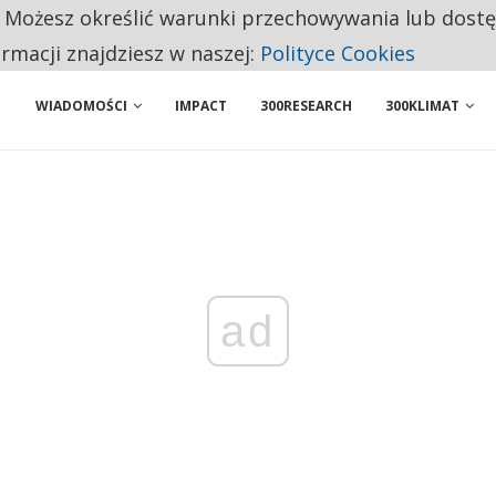
. Możesz określić warunki przechowywania lub dost
NIORZY PRZEZNACZAJĄ NA PODSTAWOWE ZAKUPY
ormacji znajdziesz w naszej:
Polityce Cookies
WIADOMOŚCI
IMPACT
300RESEARCH
300KLIMAT
ad