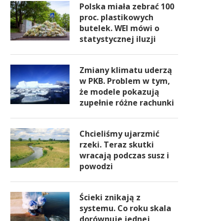
Polska miała zebrać 100
proc. plastikowych
butelek. WEI mówi o
statystycznej iluzji
Zmiany klimatu uderzą
w PKB. Problem w tym,
że modele pokazują
zupełnie różne rachunki
Chcieliśmy ujarzmić
rzeki. Teraz skutki
wracają podczas susz i
powodzi
Ścieki znikają z
systemu. Co roku skala
dorównuje jednej