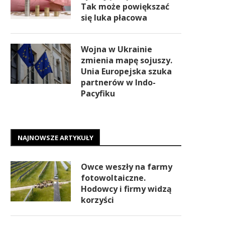
Tak może powiększać
się luka płacowa
Wojna w Ukrainie
zmienia mapę sojuszy.
Unia Europejska szuka
partnerów w Indo-
Pacyfiku
NAJNOWSZE ARTYKUŁY
Owce weszły na farmy
fotowoltaiczne.
Hodowcy i firmy widzą
korzyści