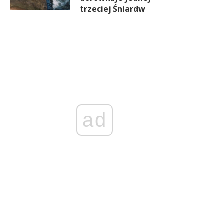
trzeciej Śniardw
ad