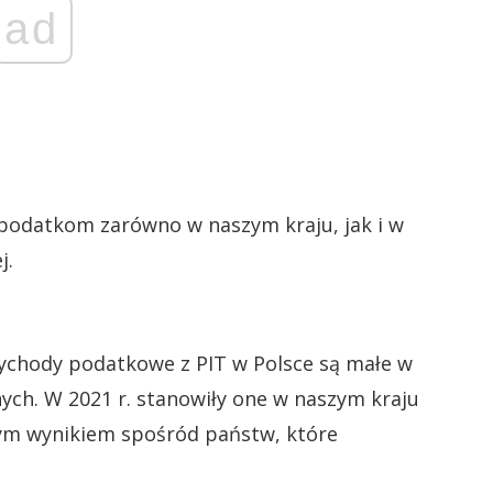
ad
ę podatkom zarówno w naszym kraju, jak i w
j.
zychody podatkowe z PIT w Polsce są małe w
ych. W 2021 r. stanowiły one w naszym kraju
szym wynikiem spośród państw, które