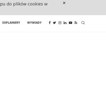
×
ępu do plików cookies w
NA JEDEN WAKAT PRZYPADAJĄ 
EXPLAINERY
WYWIADY