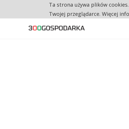
Ta strona używa plików cookies
TYLKO U NAS
CO TRZECIĄ ZŁOTÓWKĘ Z EMERYTURY SE
Twojej przeglądarce. Więcej inf