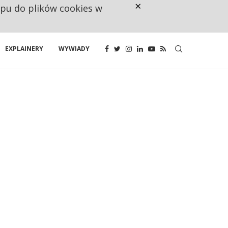
×
ępu do plików cookies w
160 ZNAKÓW TO ZA MAŁO. FUND
EXPLAINERY
WYWIADY