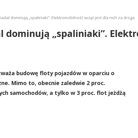
adal dominują „spaliniaki”. Elektromobilność wciąż jest dla nich za droga
 dominują „spaliniaki”. Elekt
ozważa budowę floty pojazdów w oparciu o
ne. Mimo to, obecnie zaledwie 2 proc.
ch samochodów, a tylko w 3 proc. flot jeżdżą