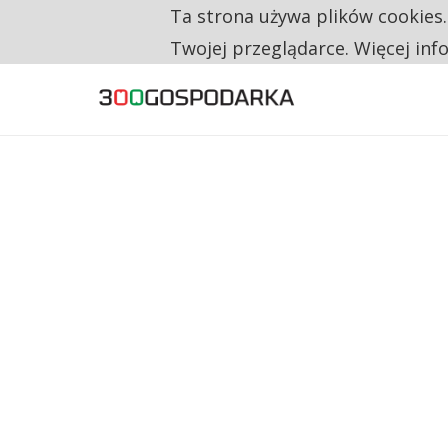
Ta strona używa plików cookies
TYLKO U NAS
NA JEDEN WAKAT PRZYPADAJĄ 62 ZGŁOSZ
Twojej przeglądarce. Więcej inf