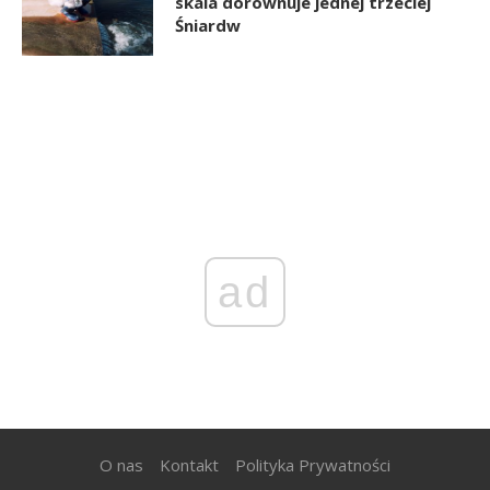
skala dorównuje jednej trzeciej
Śniardw
ad
O nas
Kontakt
Polityka Prywatności