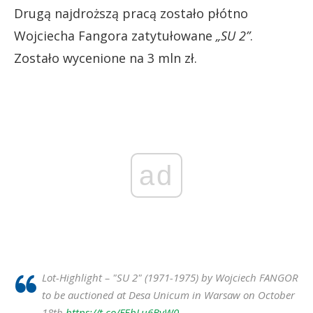
Drugą najdroższą pracą zostało płótno
Wojciecha Fangora zatytułowane
„SU 2”
.
Zostało wycenione na 3 mln zł.
ad
Lot-Highlight – "SU 2" (1971-1975) by Wojciech FANGOR
to be auctioned at Desa Unicum in Warsaw on October
18th
https://t.co/FEbLu6ByW0