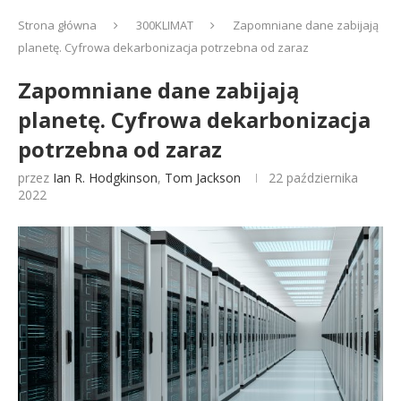
Strona główna
300KLIMAT
Zapomniane dane zabijają
planetę. Cyfrowa dekarbonizacja potrzebna od zaraz
Zapomniane dane zabijają
planetę. Cyfrowa dekarbonizacja
potrzebna od zaraz
przez
Ian R. Hodgkinson
,
Tom Jackson
22 października
2022