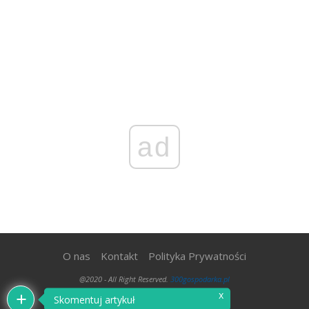
ad
O nas
Kontakt
Polityka Prywatności
@2020 - All Right Reserved.
300gospodarka.pl
x
Skomentuj artykuł
WRÓĆ NA GÓRĘ