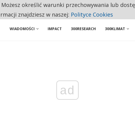
. Możesz określić warunki przechowywania lub dost
NIORZY PRZEZNACZAJĄ NA PODSTAWOWE ZAKUPY
ormacji znajdziesz w naszej:
Polityce Cookies
WIADOMOŚCI
IMPACT
300RESEARCH
300KLIMAT
ad