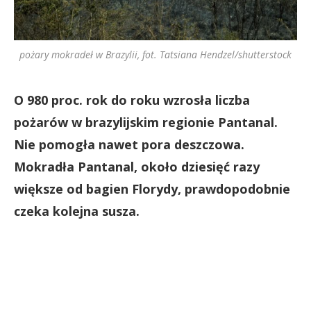
pożary mokradeł w Brazylii, fot. Tatsiana Hendzel/shutterstock
O 980 proc. rok do roku wzrosła liczba
pożarów w brazylijskim regionie Pantanal.
Nie pomogła nawet pora deszczowa.
Mokradła Pantanal, około dziesięć razy
większe od bagien Florydy, prawdopodobnie
czeka kolejna susza.