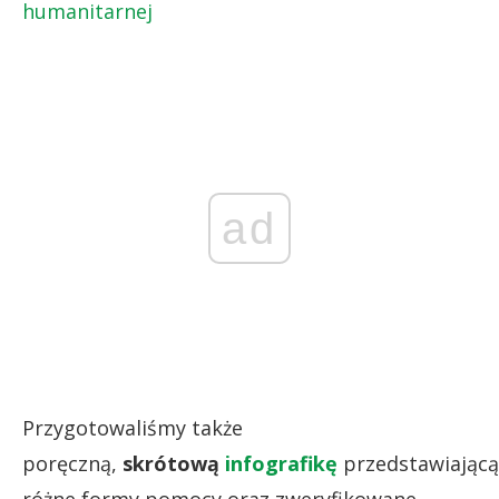
humanitarnej
ad
Przygotowaliśmy także
poręczną,
skrótową
infografikę
przedstawiającą
różne formy pomocy oraz zweryfikowane