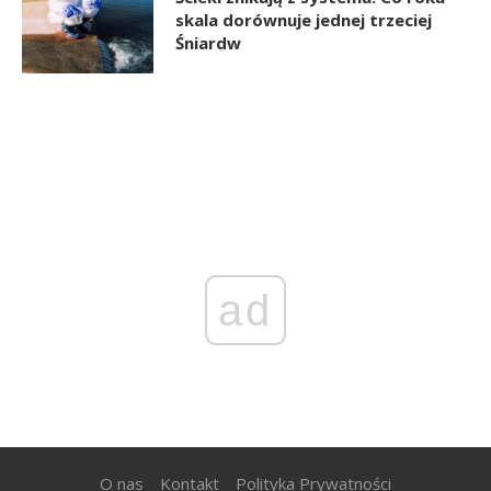
skala dorównuje jednej trzeciej
Śniardw
ad
O nas
Kontakt
Polityka Prywatności