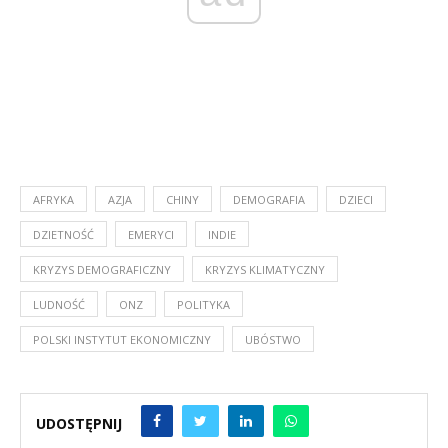
AFRYKA
AZJA
CHINY
DEMOGRAFIA
DZIECI
DZIETNOŚĆ
EMERYCI
INDIE
KRYZYS DEMOGRAFICZNY
KRYZYS KLIMATYCZNY
LUDNOŚĆ
ONZ
POLITYKA
POLSKI INSTYTUT EKONOMICZNY
UBÓSTWO
UDOSTĘPNIJ