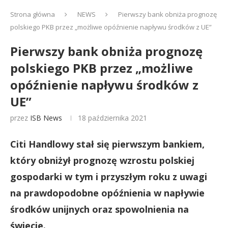
Strona główna
NEWS
Pierwszy bank obniża prognozę
polskiego PKB przez „możliwe opóźnienie napływu środków z UE”
Pierwszy bank obniża prognozę
polskiego PKB przez „możliwe
opóźnienie napływu środków z
UE”
przez
ISB News
18 października 2021
Citi Handlowy stał się pierwszym bankiem,
który obniżył prognozę wzrostu polskiej
gospodarki w tym i przyszłym roku z uwagi
na prawdopodobne opóźnienia w napływie
środków unijnych oraz spowolnienia na
świecie.