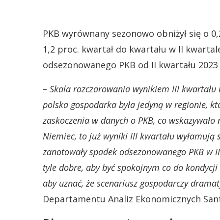
PKB wyrównany sezonowo obniżył się o 0,
1,2 proc. kwartał do kwartału w II kwarta
odsezonowanego PKB od II kwartału 2023 
– Skala rozczarowania wynikiem III kwartału n
polska gospodarka była jedyną w regionie, kt
zaskoczenia w danych o PKB, co wskazywało 
Niemiec, to już wyniki III kwartału wyłamują 
zanotowały spadek odsezonowanego PKB w III 
tyle dobre, aby być spokojnym co do kondycji 
aby uznać, że scenariusz gospodarczy dramaty
Departamentu Analiz Ekonomicznych Sant