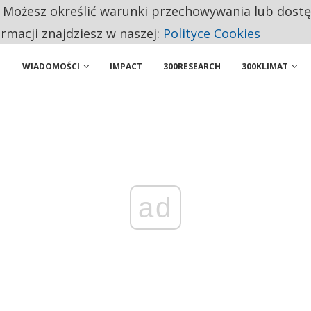
. Możesz określić warunki przechowywania lub dost
 PRZEMYSŁ. NA LIŚCIE SĄ DWA PODMIOTY Z POLSKI
ormacji znajdziesz w naszej:
Polityce Cookies
WIADOMOŚCI
IMPACT
300RESEARCH
300KLIMAT
ad