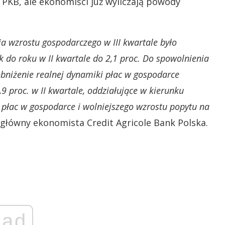
 PKB, ale ekonomiści już wyliczają powody
 wzrostu gospodarczego w III kwartale było
k do roku w II kwartale do 2,1 proc. Do spowolnienia
obniżenie realnej dynamiki płac w gospodarce
9 proc. w II kwartale, oddziałujące w kierunku
płac w gospodarce i wolniejszego wzrostu popytu na
główny ekonomista Credit Agricole Bank Polska.
ad