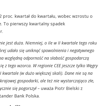
2 proc. kwartał do kwartału, wobec wzrostu o
le. To pierwszy kwartalny spadek
r.
ie jest duża. Niemniej, o ile w II kwartale tego roku
órej udało się uniknąć spowolnienia i negatywnego
na względną odporność na słabość gospodarczą
się z tego wzorca. W regionie CEE jeszcze tylko Węgry
kwartale (w dużo większej skali). Dane nie są na
krajowej gospodarki, ale też nie wystarczająco złe,
cznie się pogorszył –
uważa Piotr Bielski z
ander Bank Polska.