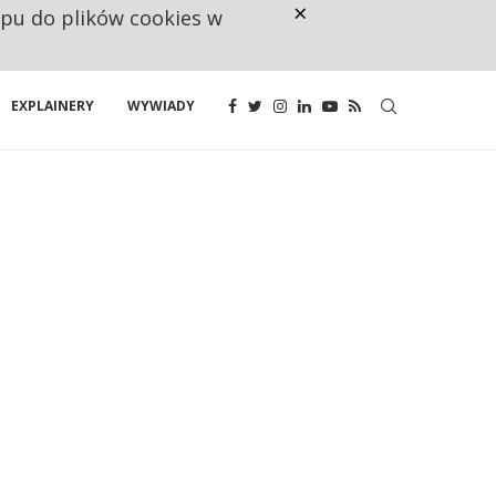
×
ępu do plików cookies w
CO TRZECIĄ ZŁOTÓWKĘ Z EMER
EXPLAINERY
WYWIADY