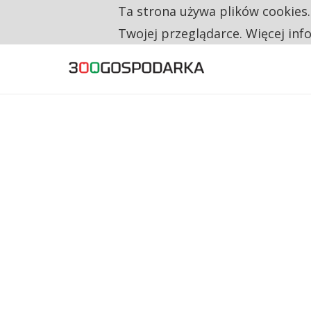
Ta strona używa plików cookies
TYLKO U NAS
RESTRYKCJE CHIN UDERZAJĄ W EUROPEJSKI
Twojej przeglądarce. Więcej inf