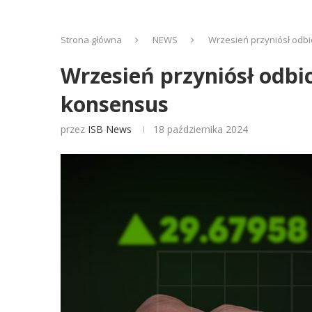
Strona główna
NEWS
Wrzesień przyniósł odbi
Wrzesień przyniósł odbi
konsensus
przez
ISB News
18 października 2024