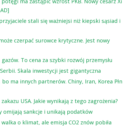
 potęgi ma zastąpić wzrost PKB. Nowy cesarz Xi
IAD]
yjaciele stali się ważniejsi niż kiepski sąsiad i
pa może czerpać surowce krytyczne. Jest nowy
 gazów. To cena za szybki rozwój przemysłu
erbii. Skala inwestycji jest gigantyczna
, bo ma innych partnerów. Chiny, Iran, Korea Płn
 zakazu USA. Jakie wynikają z tego zagrożenia?
ny omijają sankcje i unikają podatków
yć walka o klimat, ale emisja CO2 znów pobiła