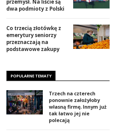
przemysł. Na liście są
dwa podmioty z Polski
Co trzecią złotówkę z
emerytury seniorzy
przeznaczają na
podstawowe zakupy
POPULARNE TEMATY
Trzech na czterech
ponownie założyłoby
własną firmę. Innym już
tak łatwo jej nie
polecają