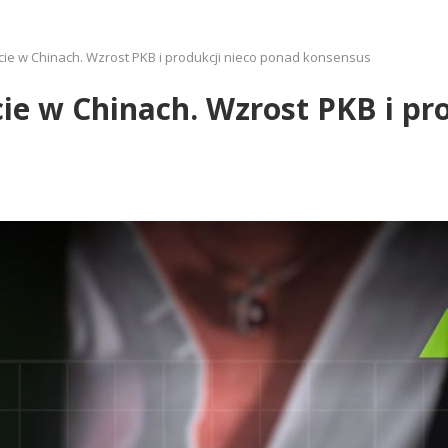
cie w Chinach. Wzrost PKB i produkcji nieco ponad konsensus
cie w Chinach. Wzrost PKB i pr