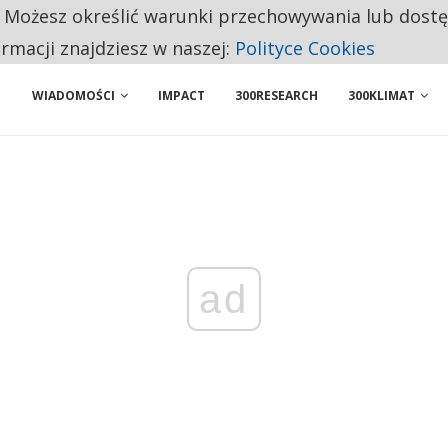
. Możesz określić warunki przechowywania lub dost
NIORZY PRZEZNACZAJĄ NA PODSTAWOWE ZAKUPY
ormacji znajdziesz w naszej:
Polityce Cookies
WIADOMOŚCI
IMPACT
300RESEARCH
300KLIMAT
ad