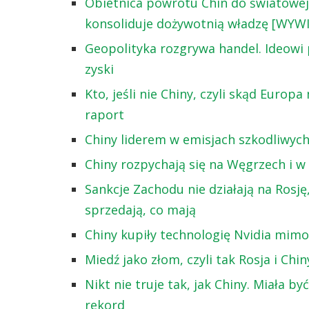
Obietnica powrotu Chin do światowej
konsoliduje dożywotnią władzę [WYW
Geopolityka rozgrywa handel. Ideowi prz
zyski
Kto, jeśli nie Chiny, czyli skąd Euro
raport
Chiny liderem w emisjach szkodliwych
Chiny rozpychają się na Węgrzech i w S
Sankcje Zachodu nie działają na Rosję
sprzedają, co mają
Chiny kupiły technologię Nvidia mimo
Miedź jako złom, czyli tak Rosja i Chi
Nikt nie truje tak, jak Chiny. Miała b
rekord