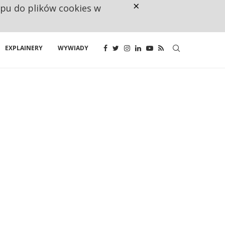
×
ępu do plików cookies w
NA JEDEN WAKAT PRZYPADAJĄ 
EXPLAINERY
WYWIADY