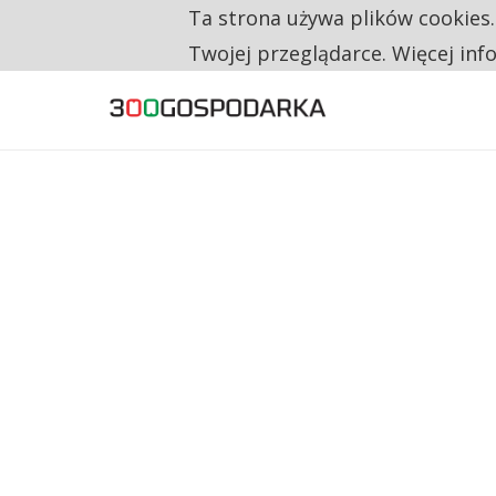
Ta strona używa plików cookies
TYLKO U NAS
CO TRZECIĄ ZŁOTÓWKĘ Z EMERYTURY SE
Twojej przeglądarce. Więcej inf