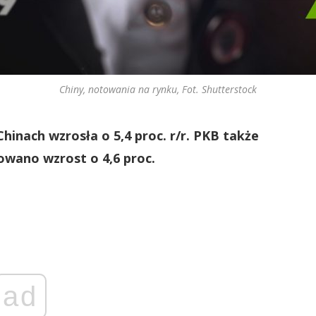
Chiny, notowania na rynku, Fot. Shutterstock
inach wzrosła o 5,4 proc. r/r. PKB także
towano wzrost o 4,6 proc.
ad