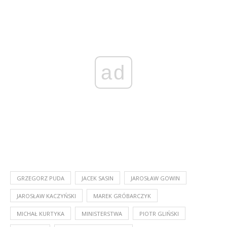
ad
GRZEGORZ PUDA
JACEK SASIN
JAROSŁAW GOWIN
JAROSŁAW KACZYŃSKI
MAREK GRÓBARCZYK
MICHAŁ KURTYKA
MINISTERSTWA
PIOTR GLIŃSKI