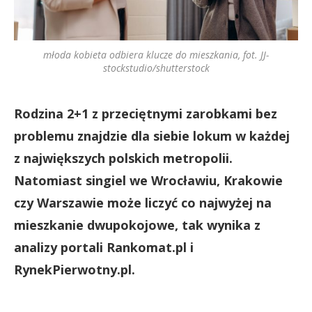
młoda kobieta odbiera klucze do mieszkania, fot. JJ-
stockstudio/shutterstock
Rodzina 2+1 z przeciętnymi zarobkami bez
problemu znajdzie dla siebie lokum w każdej
z największych polskich metropolii.
Natomiast singiel we Wrocławiu, Krakowie
czy Warszawie może liczyć co najwyżej na
mieszkanie dwupokojowe, tak wynika z
analizy portali Rankomat.pl i
RynekPierwotny.pl.