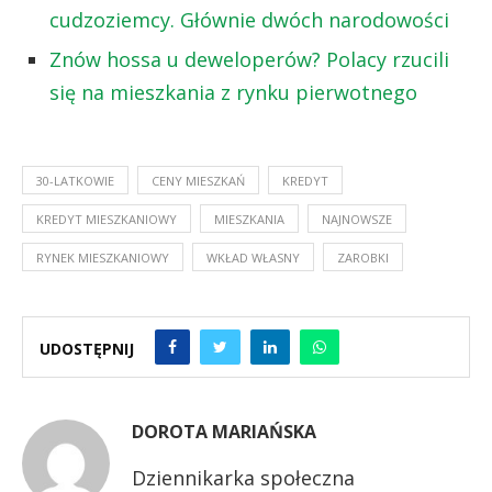
cudzoziemcy. Głównie dwóch narodowości
Znów hossa u deweloperów? Polacy rzucili
się na mieszkania z rynku pierwotnego
30-LATKOWIE
CENY MIESZKAŃ
KREDYT
KREDYT MIESZKANIOWY
MIESZKANIA
NAJNOWSZE
RYNEK MIESZKANIOWY
WKŁAD WŁASNY
ZAROBKI
UDOSTĘPNIJ
DOROTA MARIAŃSKA
Dziennikarka społeczna