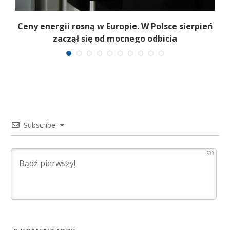
Ceny energii rosną w Europie. W Polsce sierpień
K
zaczął się od mocnego odbicia
Subscribe
500