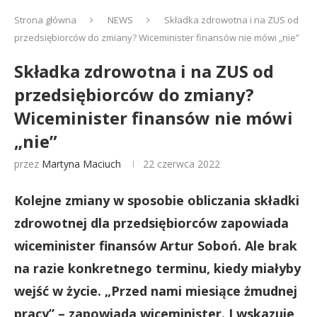
Strona główna
NEWS
Składka zdrowotna i na ZUS od
przedsiębiorców do zmiany? Wiceminister finansów nie mówi „nie”
Składka zdrowotna i na ZUS od
przedsiębiorców do zmiany?
Wiceminister finansów nie mówi
„nie”
przez
Martyna Maciuch
22 czerwca 2022
Kolejne zmiany w sposobie obliczania składki
zdrowotnej dla przedsiębiorców zapowiada
wiceminister finansów Artur Soboń. Ale brak
na razie konkretnego terminu, kiedy miałyby
wejść w życie. „Przed nami miesiące żmudnej
pracy” – zapowiada wiceminister. I wskazuje,