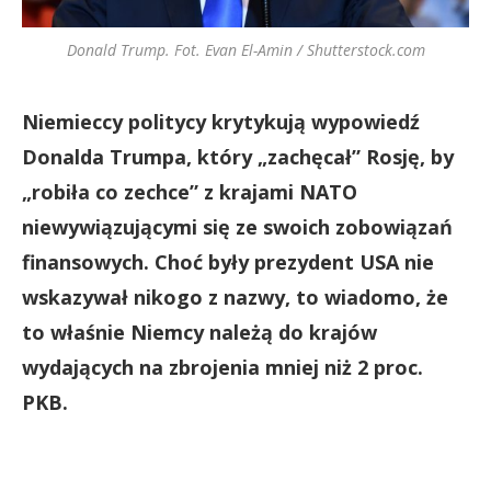
Donald Trump. Fot. Evan El-Amin / Shutterstock.com
Niemieccy politycy krytykują wypowiedź
Donalda Trumpa, który „zachęcał” Rosję, by
„robiła co zechce” z krajami NATO
niewywiązującymi się ze swoich zobowiązań
finansowych. Choć były prezydent USA nie
wskazywał nikogo z nazwy, to wiadomo, że
to właśnie Niemcy należą do krajów
wydających na zbrojenia mniej niż 2 proc.
PKB.