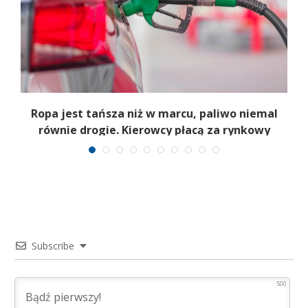
a
Ropa jest tańsza niż w marcu, paliwo niemal
równie drogie. Kierowcy płacą za rynkowy
i
paradoks
Subscribe
500