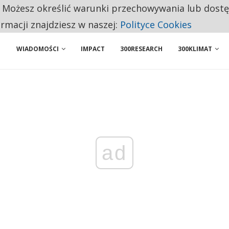
. Możesz określić warunki przechowywania lub dost
NIORZY PRZEZNACZAJĄ NA PODSTAWOWE ZAKUPY
ormacji znajdziesz w naszej:
Polityce Cookies
WIADOMOŚCI
IMPACT
300RESEARCH
300KLIMAT
ad