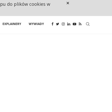
×
ępu do plików cookies w
NA JEDEN WAKAT PRZYPADAJĄ 
EXPLAINERY
WYWIADY