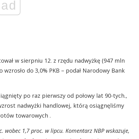
ad
ował w sierpniu 12. z rzędu nadwyżkę (947 mln
ldo wzrosło do 3,0% PKB – podał Narodowy Bank
ągnięty po raz pierwszy od połowy lat 90-tych.,
wzrost nadwyżki handlowej, którą osiągnęliśmy
rotów towarowych .
c. wobec 1,7 proc. w lipcu. Komentarz NBP wskazuje,