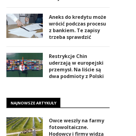
Aneks do kredytu może
wrócić podczas procesu
z bankiem. Te zapisy
trzeba sprawdzić
Restrykcje Chin
uderzają w europejski
przemysł. Na liście są
dwa podmioty z Polski
NAJNOWSZE ARTYKUŁY
Owce weszły na farmy
fotowoltaiczne.
Hodowcy i firmy widzą