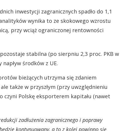
nich inwestycji zagranicznych spadło do 1,1
ug analityków wynika to ze skokowego wzrostu
nicą, przy wciąż ograniczonej rentowności
ozostaje stabilna (po sierpniu 2,3 proc. PKB w
ły napływ środków z UE.
rotów bieżących utrzyma się zdaniem
ale także w przyszłym (przy uwzględnieniu
o czyni Polskę eksporterem kapitału (nawet
 redukcji zadłużenia zagranicznego i poprawy
będzie kontynuowany, a to z kolei powinno się