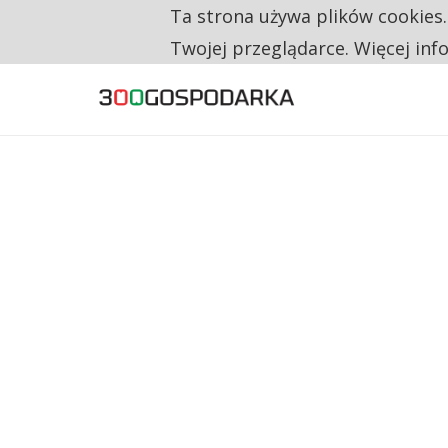
Ta strona używa plików cookies
TYLKO U NAS
CO TRZECIĄ ZŁOTÓWKĘ Z EMERYTURY SE
Twojej przeglądarce. Więcej inf