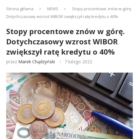
Strona główna
NEWS
Stopy procentowe znów w górę.
Dotychczasowy wzrost WIBOR zwiększył ratę kredytu o 40%
Stopy procentowe znów w górę.
Dotychczasowy wzrost WIBOR
zwiększył ratę kredytu o 40%
przez
Marek Chądzyński
7 lutego 2022