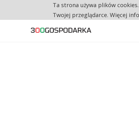
Ta strona używa plików cookies
TYLKO U NAS
NA JEDEN WAKAT PRZYPADAJĄ 62 ZGŁOSZ
Twojej przeglądarce. Więcej inf