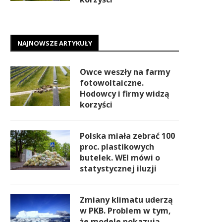
NAJNOWSZE ARTYKUŁY
Owce weszły na farmy
fotowoltaiczne.
Hodowcy i firmy widzą
korzyści
Polska miała zebrać 100
proc. plastikowych
butelek. WEI mówi o
statystycznej iluzji
Zmiany klimatu uderzą
w PKB. Problem w tym,
że modele pokazują