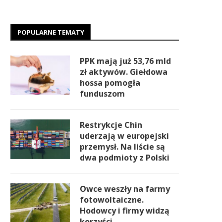
POPULARNE TEMATY
PPK mają już 53,76 mld
zł aktywów. Giełdowa
hossa pomogła
funduszom
Restrykcje Chin
uderzają w europejski
przemysł. Na liście są
dwa podmioty z Polski
Owce weszły na farmy
fotowoltaiczne.
Hodowcy i firmy widzą
korzyści