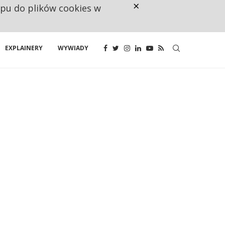
×
ępu do plików cookies w
160 ZNAKÓW TO ZA MAŁO. FUND
EXPLAINERY
WYWIADY