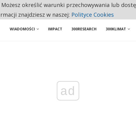
. Możesz określić warunki przechowywania lub dost
ENIA. WIELU KANDYDATÓW NIE ROZPOCZYNA PRACY
ormacji znajdziesz w naszej:
Polityce Cookies
WIADOMOŚCI
IMPACT
300RESEARCH
300KLIMAT
ad