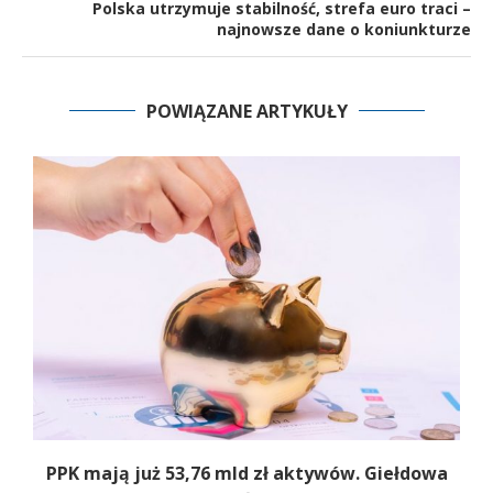
Polska utrzymuje stabilność, strefa euro traci –
najnowsze dane o koniunkturze
POWIĄZANE ARTYKUŁY
,
PPK mają już 53,76 mld zł aktywów. Giełdowa