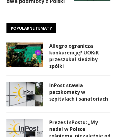
Restrykcje Chin
uderzają w europejski
przemysł. Na liście są
dwa podmioty z Polski
POPULARNE TEMATY
Allegro ogranicza
konkurencję? UOKiK
przeszukał siedziby
spółki
InPost stawia
paczkomaty w
szpitalach i sanatoriach