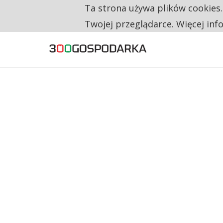
Ta strona używa plików cookies
TYLKO U NAS
RESTRYKCJE CHIN UDERZAJĄ W EUROPEJSKI
Twojej przeglądarce. Więcej inf