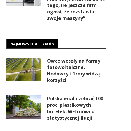
Prezes InPostu: „My
nadal w Polsce
rośniemy, niezależnie od
tego, ile jeszcze firm
ogłosi, że rozstawia
swoje maszyny”
NAJNOWSZE ARTYKUŁY
Owce weszły na farmy
fotowoltaiczne.
Hodowcy i firmy widzą
korzyści
Polska miała zebrać 100
proc. plastikowych