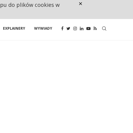
×
ępu do plików cookies w
CO TRZECIĄ ZŁOTÓWKĘ Z EMER
EXPLAINERY
WYWIADY