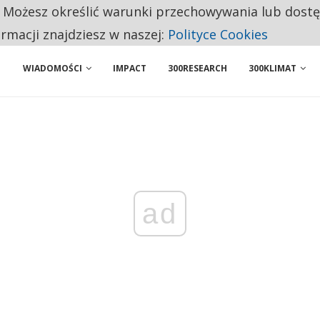
. Możesz określić warunki przechowywania lub dost
 PRZEMYSŁ. NA LIŚCIE SĄ DWA PODMIOTY Z POLSKI
ormacji znajdziesz w naszej:
Polityce Cookies
WIADOMOŚCI
IMPACT
300RESEARCH
300KLIMAT
ad