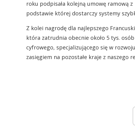
przejęła we Francji Mondial Relay.
Laureatem nagrody Polski Eksporter do Fr
roku podpisała kolejną umowę ramową z 
podstawie której dostarczy systemy szyb
Z kolei nagrodę dla najlepszego Francusk
która zatrudnia obecnie około 5 tys. osó
cyfrowego, specjalizującego się w rozwoju
zasięgiem na pozostałe kraje z naszego r