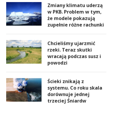
butelek. WEI mówi o
statystycznej iluzji
Zmiany klimatu uderzą
w PKB. Problem w tym,
że modele pokazują
zupełnie różne rachunki
Chcieliśmy ujarzmić
rzeki. Teraz skutki
wracają podczas susz i
powodzi
Ścieki znikają z
systemu. Co roku skala
dorównuje jednej
trzeciej Śniardw