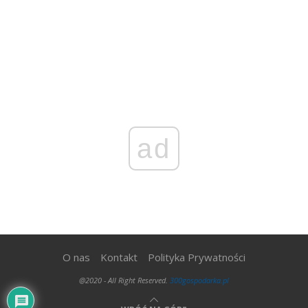
ad
O nas
Kontakt
Polityka Prywatności
@2020 - All Right Reserved.
300gospodarka.pl