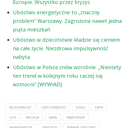
Europie. Wszystko przez kryzys
Ubóstwo energetyczne to „znaczny
problem” Warszawy. Zagrożona nawet jedna
piąta mieszkań
Ubóstwo w dzieciństwie kładzie się cieniem
na całe życie. Niezdrowa impulsywność
nabyta
Ubóstwo w Polsce znów wzrośnie. „Niestety
ten trend w kolejnym roku raczej się
wzmocni” [WYWIAD]
BEZDOMNOŚĆ
CENY ŻYWNOŚCI
DZIECI
EAPN
GUS
INFLACJA
MAIN
NAJNOWSZE
NAJWAŻNIEJSZE
SENIORZY
SKRAJNE UBÓSTWO