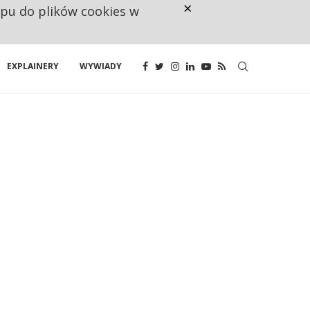
×
ępu do plików cookies w
NA JEDEN WAKAT PRZYPADAJĄ 
EXPLAINERY
WYWIADY