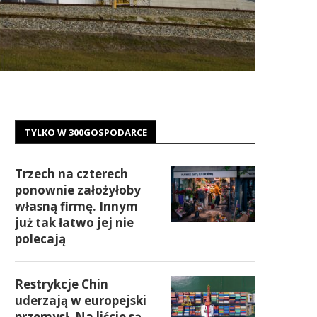
TYLKO W 300GOSPODARCE
Trzech na czterech
ponownie założyłoby
własną firmę. Innym
już tak łatwo jej nie
polecają
Restrykcje Chin
uderzają w europejski
przemysł. Na liście są