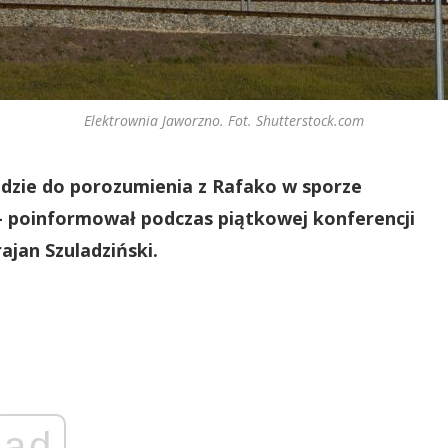
Elektrownia Jaworzno. Fot. Shutterstock.com
jdzie do porozumienia z Rafako w sporze
 poinformował podczas piątkowej konferencji
ajan Szuladziński.
ad