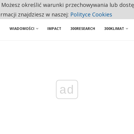
. Możesz określić warunki przechowywania lub dost
NIORZY PRZEZNACZAJĄ NA PODSTAWOWE ZAKUPY
ormacji znajdziesz w naszej:
Polityce Cookies
WIADOMOŚCI
IMPACT
300RESEARCH
300KLIMAT
ad