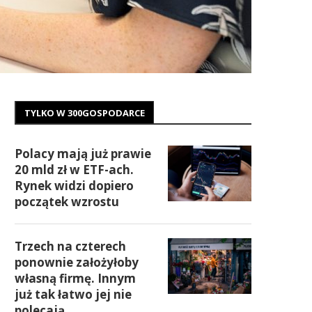
TYLKO W 300GOSPODARCE
Polacy mają już prawie
20 mld zł w ETF-ach.
Rynek widzi dopiero
początek wzrostu
Trzech na czterech
ponownie założyłoby
własną firmę. Innym
już tak łatwo jej nie
polecają