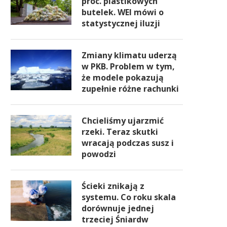
proc. plastikowych
butelek. WEI mówi o
statystycznej iluzji
Zmiany klimatu uderzą
w PKB. Problem w tym,
że modele pokazują
zupełnie różne rachunki
Chcieliśmy ujarzmić
rzeki. Teraz skutki
wracają podczas susz i
powodzi
Ścieki znikają z
systemu. Co roku skala
dorównuje jednej
trzeciej Śniardw