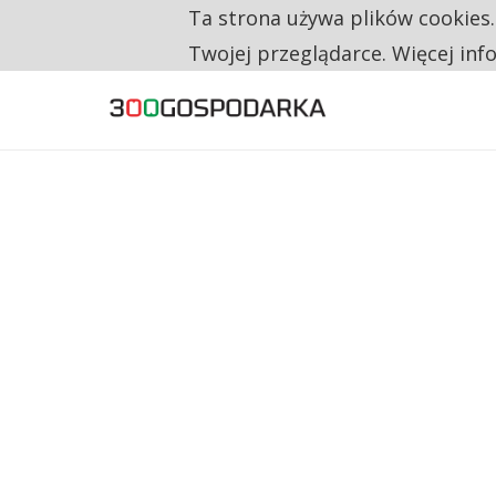
Ta strona używa plików cookies
TYLKO U NAS
RESTRYKCJE CHIN UDERZAJĄ W EUROPEJSKI
Twojej przeglądarce. Więcej inf