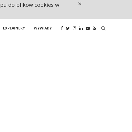
×
ępu do plików cookies w
CO TRZECIĄ ZŁOTÓWKĘ Z EMER
EXPLAINERY
WYWIADY