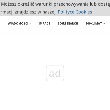
. Możesz określić warunki przechowywania lub dost
 PRZEMYSŁ. NA LIŚCIE SĄ DWA PODMIOTY Z POLSKI
ormacji znajdziesz w naszej:
Polityce Cookies
WIADOMOŚCI
IMPACT
300RESEARCH
300KLIMAT
ad