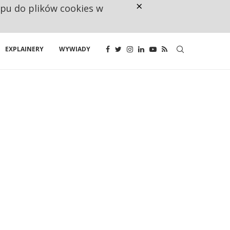
×
ępu do plików cookies w
NA JEDEN WAKAT PRZYPADAJĄ 
EXPLAINERY
WYWIADY