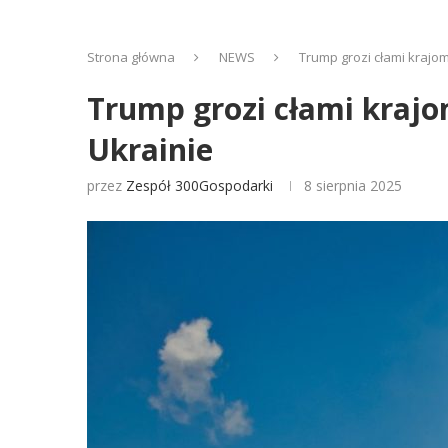
Strona główna
NEWS
Trump grozi cłami krajom
Trump grozi cłami krajo
Ukrainie
przez
Zespół 300Gospodarki
8 sierpnia 2025