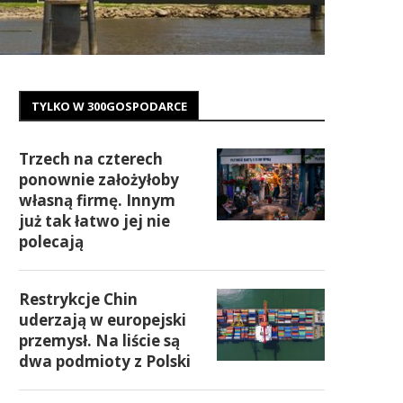
TYLKO W 300GOSPODARCE
Trzech na czterech
ponownie założyłoby
własną firmę. Innym
już tak łatwo jej nie
polecają
Restrykcje Chin
uderzają w europejski
przemysł. Na liście są
dwa podmioty z Polski