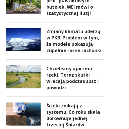
proc. plastikowych
butelek. WEI mówi o
statystycznej iluzji
Zmiany klimatu uderzą
w PKB. Problem w tym,
że modele pokazują
zupełnie różne rachunki
Chcieliśmy ujarzmić
rzeki. Teraz skutki
wracają podczas susz i
powodzi
Ścieki znikają z
systemu. Co roku skala
dorównuje jednej
trzeciej Śniardw