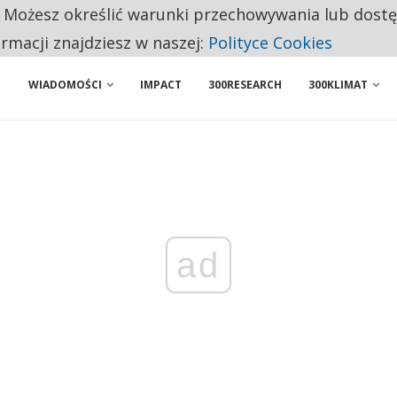
. Możesz określić warunki przechowywania lub dost
NIORZY PRZEZNACZAJĄ NA PODSTAWOWE ZAKUPY
ormacji znajdziesz w naszej:
Polityce Cookies
WIADOMOŚCI
IMPACT
300RESEARCH
300KLIMAT
ad