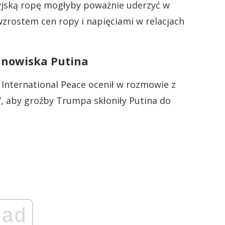
syjską ropę mogłyby poważnie uderzyć w
wzrostem cen ropy i napięciami w relacjach
anowiska Putina
nternational Peace ocenił w rozmowie z
a”, aby groźby Trumpa skłoniły Putina do
ad