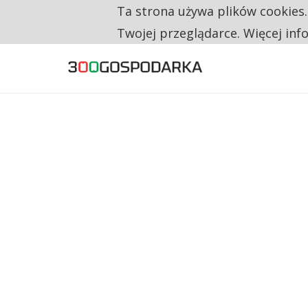
Ta strona używa plików cookies
TYLKO U NAS
CO TRZECIĄ ZŁOTÓWKĘ Z EMERYTURY SE
Twojej przeglądarce. Więcej inf