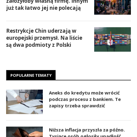
założyłoby własną firmę. Innym
już tak łatwo jej nie polecają
Restrykcje Chin uderzają w
europejski przemysł. Na liście
są dwa podmioty z Polski
POPULARNE TEMATY
Aneks do kredytu może wrócić
podczas procesu z bankiem. Te
zapisy trzeba sprawdzić
Niższa inflacja przyszła za późno.
Tysiące osób ogłosiły upadłość