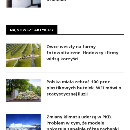
NAJNOWSZE ARTYKUŁY
Owce weszły na farmy
fotowoltaiczne. Hodowcy i firmy
widzą korzyści
Polska miała zebrać 100 proc.
plastikowych butelek. WEI mówi o
statystycznej iluzji
Zmiany klimatu uderzą w PKB.
Problem w tym, że modele
pokazują zupełnie różne rachunki