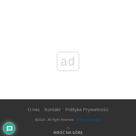
ad
O nas
Kontakt
Polityka Prywatności
@2020 - All Right Reserved.
300gospodarka.pl
WRÓĆ NA GÓRĘ