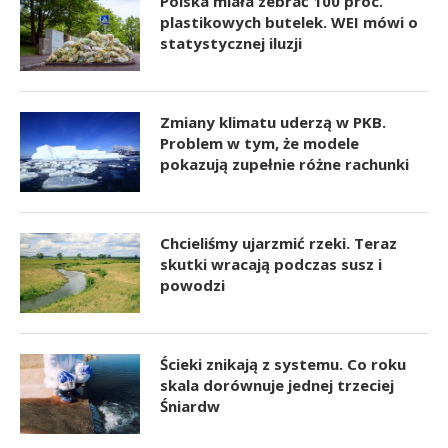
Polska miała zebrać 100 proc.
plastikowych butelek. WEI mówi o
statystycznej iluzji
Zmiany klimatu uderzą w PKB.
Problem w tym, że modele
pokazują zupełnie różne rachunki
Chcieliśmy ujarzmić rzeki. Teraz
skutki wracają podczas susz i
powodzi
Ścieki znikają z systemu. Co roku
skala dorównuje jednej trzeciej
Śniardw