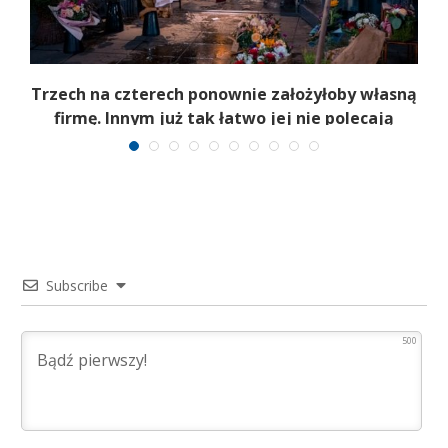
ż
Trzech na czterech ponownie założyłoby własną
firmę. Innym już tak łatwo jej nie polecają
Subscribe
500