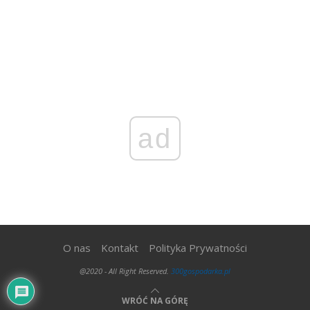
ad
O nas
Kontakt
Polityka Prywatności
@2020 - All Right Reserved.
300gospodarka.pl
WRÓĆ NA GÓRĘ