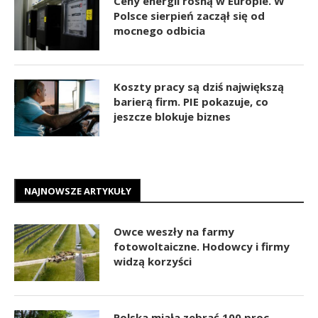
Ceny energii rosną w Europie. W
Polsce sierpień zaczął się od
mocnego odbicia
Koszty pracy są dziś największą
barierą firm. PIE pokazuje, co
jeszcze blokuje biznes
NAJNOWSZE ARTYKUŁY
Owce weszły na farmy
fotowoltaiczne. Hodowcy i firmy
widzą korzyści
Polska miała zebrać 100 proc.