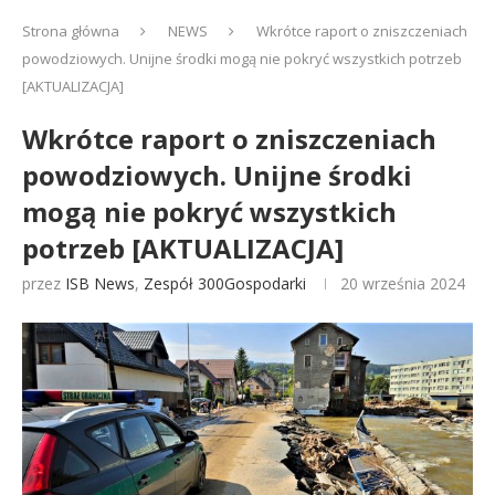
Strona główna
NEWS
Wkrótce raport o zniszczeniach
powodziowych. Unijne środki mogą nie pokryć wszystkich potrzeb
[AKTUALIZACJA]
Wkrótce raport o zniszczeniach
powodziowych. Unijne środki
mogą nie pokryć wszystkich
potrzeb [AKTUALIZACJA]
przez
ISB News
,
Zespół 300Gospodarki
20 września 2024