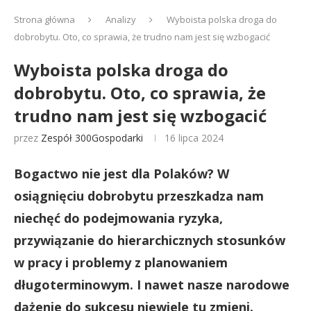
Strona główna
Analizy
Wyboista polska droga do
dobrobytu. Oto, co sprawia, że trudno nam jest się wzbogacić
Wyboista polska droga do
dobrobytu. Oto, co sprawia, że
trudno nam jest się wzbogacić
przez
Zespół 300Gospodarki
16 lipca 2024
Bogactwo nie jest dla Polaków? W
osiągnięciu dobrobytu przeszkadza nam
niechęć do podejmowania ryzyka,
przywiązanie do hierarchicznych stosunków
w pracy i problemy z planowaniem
długoterminowym. I nawet nasze narodowe
dążenie do sukcesu niewiele tu zmieni.