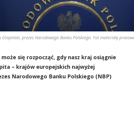
 Glapiński, prezes Narodowego Banku Polskiego. Fot materiały prasow
 może się rozpocząć, gdy nasz kraj osiągnie
pita – krajów europejskich najwyżej
 prezes Narodowego Banku Polskiego (NBP)