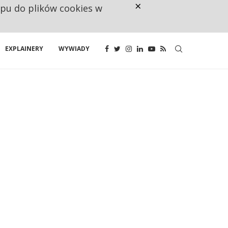
×
ępu do plików cookies w
CO TRZECIĄ ZŁOTÓWKĘ Z EMER
EXPLAINERY
WYWIADY