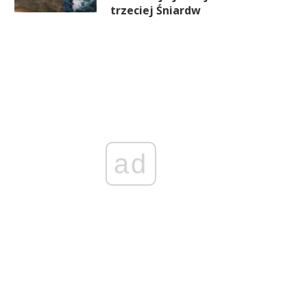
trzeciej Śniardw
ad