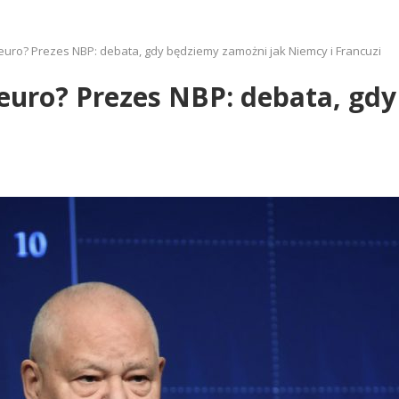
euro? Prezes NBP: debata, gdy będziemy zamożni jak Niemcy i Francuzi
euro? Prezes NBP: debata, gd