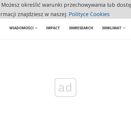
. Możesz określić warunki przechowywania lub dost
 PRZEMYSŁ. NA LIŚCIE SĄ DWA PODMIOTY Z POLSKI
ormacji znajdziesz w naszej:
Polityce Cookies
WIADOMOŚCI
IMPACT
300RESEARCH
300KLIMAT
ad