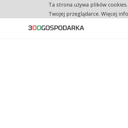
Ta strona używa plików cookies
TYLKO U NAS
RESTRYKCJE CHIN UDERZAJĄ W EUROPEJSKI
Twojej przeglądarce. Więcej inf