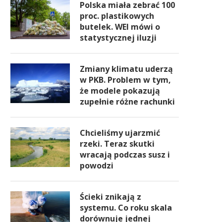
Polska miała zebrać 100
proc. plastikowych
butelek. WEI mówi o
statystycznej iluzji
Zmiany klimatu uderzą
w PKB. Problem w tym,
że modele pokazują
zupełnie różne rachunki
Chcieliśmy ujarzmić
rzeki. Teraz skutki
wracają podczas susz i
powodzi
Ścieki znikają z
systemu. Co roku skala
dorównuje jednej