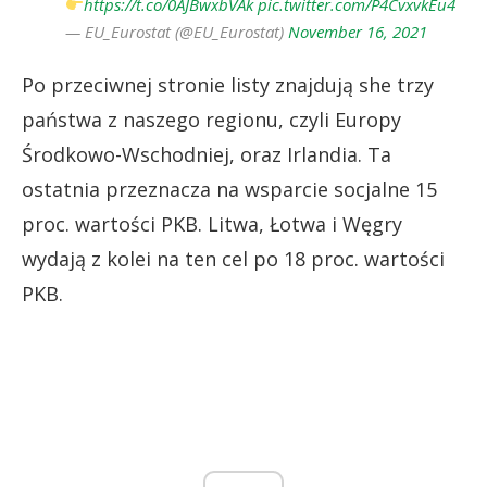
https://t.co/0AJBwxbVAk
pic.twitter.com/P4CvxvkEu4
— EU_Eurostat (@EU_Eurostat)
November 16, 2021
Po przeciwnej stronie listy znajdują she trzy
państwa z naszego regionu, czyli Europy
Środkowo-Wschodniej, oraz Irlandia. Ta
ostatnia przeznacza na wsparcie socjalne 15
proc. wartości PKB. Litwa, Łotwa i Węgry
wydają z kolei na ten cel po 18 proc. wartości
PKB.