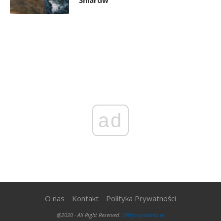
Śniardw
ad
O nas
Kontakt
Polityka Prywatności
@2020 - All Right Reserved.
300gospodarka.pl