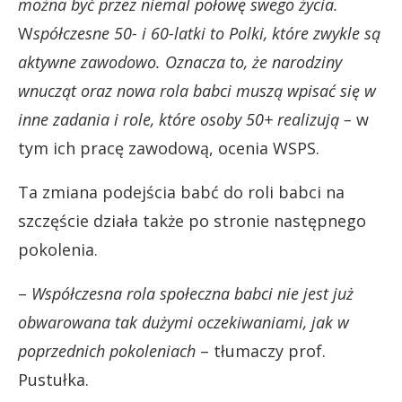
można być przez niemal połowę swego życia.
W
spółczesne 50- i 60-latki
to Polki, które zwykle są
aktywne zawodowo. Oznacza to, że narodziny
wnucząt
oraz nowa rola babci muszą wpisać się w
inne zadania i role, które osoby 50+ realizują –
w
tym ich pracę zawodową, ocenia WSPS.
Ta zmiana podejścia babć do roli babci na
szczęście działa także po stronie następnego
pokolenia.
–
W
spółczesna rola społeczna babci n
ie jest już
obwarowana tak dużymi oczekiwaniami,
jak w
poprzednich pokoleniach
– tłumaczy prof.
Pustułka.