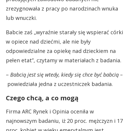
zrezygnowała z pracy po narodzinach wnuka
lub wnuczki.
Babcie zaś „wyraźnie starały się wspierać córki
w opiece nad dziećmi, ale nie były
odpowiedzialne za opiekę nad dzieckiem na
pełen etat”, czytamy w materiałach z badania.
–
B
abcią jest się wtedy, kiedy się chce być babcią –
powiedziała jedna z uczestniczek badania.
Czego chcą, a co mogą
Firma ARC Rynek i Opinia oceniła w
najnowszym badaniu, iż 20 proc. mężczyzn i 17
proc. kobiet w wieku emerytalnym jest