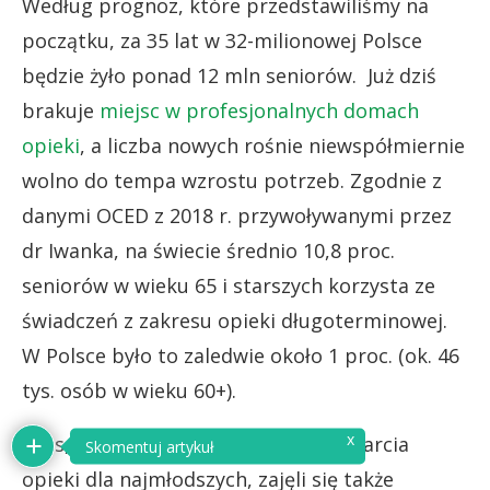
Według prognoz, które przedstawiliśmy na
początku, za 35 lat w 32-milionowej Polsce
będzie żyło ponad 12 mln seniorów. Już dziś
brakuje
miejsc w profesjonalnych domach
opieki
, a liczba nowych rośnie niewspółmiernie
wolno do tempa wzrostu potrzeb. Zgodnie z
danymi OCED z 2018 r. przywoływanymi przez
dr Iwanka, na świecie średnio 10,8 proc.
seniorów w wieku 65 i starszych korzysta ze
świadczeń z zakresu opieki długoterminowej.
W Polsce było to zaledwie około 1 proc. (ok. 46
tys. osób w wieku 60+).
Czas, by rządzący, obok planów wsparcia
opieki dla najmłodszych, zajęli się także