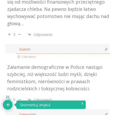
się od możliwości finansowych przeciętnego
zjadacza chleba. Na pewno będzie łatwo
wychowywać potomstwo nie mając dachu nad
głową…
0
Odpowiedz
Gianni
2 lat temu
Załamanie demograficzne w Polsce nastąpi
szybciej, niż większość ludzi myśli, dzięki
feministkom, nierówności w prawach
rodzicielskich i toksycznej kobiecości.
21
0
Odpowiedz
Sławomir