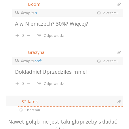
Boom
Reply to
rr
2 lat temu
A w Niemczech? 30%? Więcej?
0
Odpowiedz
Grazyna
Reply to
Arek
2 lat temu
Dokładnie! Uprzedziles mnie!
0
Odpowiedz
32 latek
2 lat temu
Nawet gołąb nie jest taki głupi żeby składać