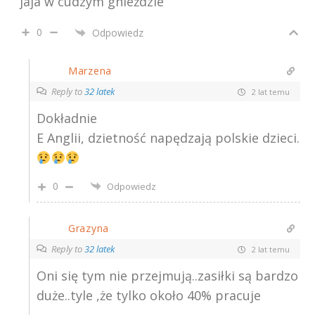
jaja w cudzym gnieździe
0
Odpowiedz
Marzena
Reply to
32 latek
2 lat temu
Dokładnie
E Anglii, dzietność napędzają polskie dzieci.
0
Odpowiedz
Grazyna
Reply to
32 latek
2 lat temu
Oni się tym nie przejmują..zasiłki są bardzo
duże..tyle ,że tylko około 40% pracuje