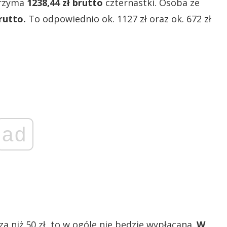
trzyma
1238,44 zł brutto
czternastki. Osoba ze
brutto.
To odpowiednio ok. 1127 zł oraz ok. 672 zł
ad
sza niż 50 zł, to w ogóle nie będzie wypłacana.
W