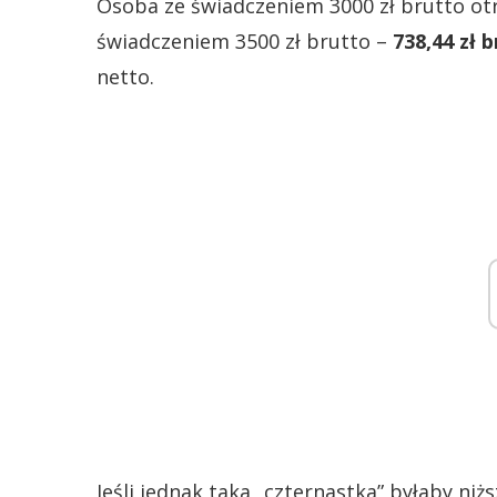
Osoba ze świadczeniem 3000 zł brutto o
świadczeniem 3500 zł brutto –
738,44 zł 
netto.
Jeśli jednak taka „czternastka” byłaby niż