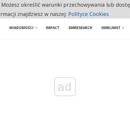
. Możesz określić warunki przechowywania lub dost
 PRZEMYSŁ. NA LIŚCIE SĄ DWA PODMIOTY Z POLSKI
ormacji znajdziesz w naszej:
Polityce Cookies
WIADOMOŚCI
IMPACT
300RESEARCH
300KLIMAT
ad