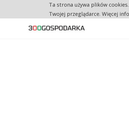
Ta strona używa plików cookies
TYLKO U NAS
RESTRYKCJE CHIN UDERZAJĄ W EUROPEJSKI
Twojej przeglądarce. Więcej inf