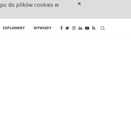
×
ępu do plików cookies w
CO TRZECIĄ ZŁOTÓWKĘ Z EMER
EXPLAINERY
WYWIADY