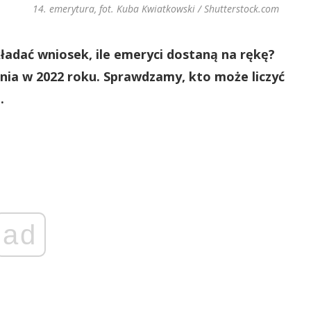
14. emerytura, fot. Kuba Kwiatkowski / Shutterstock.com
kładać wniosek, ile emeryci dostaną na rękę?
ia w 2022 roku. Sprawdzamy, kto może liczyć
e.
ad