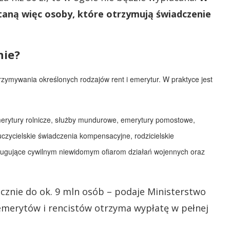
taną więc osoby, które otrzymują świadczenie
nie?
ymywania określonych rodzajów rent i emerytur. W praktyce jest
erytury rolnicze, służby mundurowe, emerytury pomostowe,
auczycielskie świadczenia kompensacyjne, rodzicielskie
sługujące cywilnym niewidomym ofiarom działań wojennych oraz
ącznie do ok. 9 mln osób – podaje Ministerstwo
n emerytów i rencistów otrzyma wypłatę w pełnej