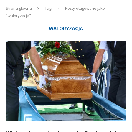
Strona główna
Tagi
Posty otagowane jako
"waloryzacja"
WALORYZACJA