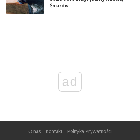
Śniardw
ad
O nas
Kontakt
Polityka Prywatności