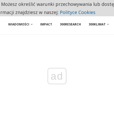
. Możesz określić warunki przechowywania lub dost
 PRZEMYSŁ. NA LIŚCIE SĄ DWA PODMIOTY Z POLSKI
ormacji znajdziesz w naszej:
Polityce Cookies
WIADOMOŚCI
IMPACT
300RESEARCH
300KLIMAT
ad