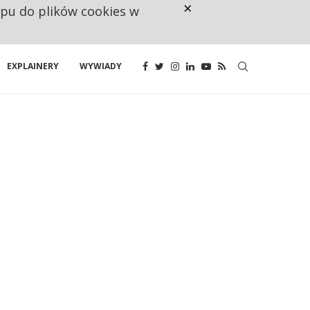
×
ępu do plików cookies w
CO TRZECIĄ ZŁOTÓWKĘ Z EMER
EXPLAINERY
WYWIADY