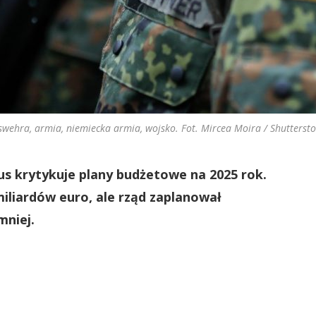
wehra, armia, niemiecka armia, wojsko. Fot. Mircea Moira / Shutterst
us krytykuje plany budżetowe na 2025 rok.
iliardów euro, ale rząd zaplanował
mniej.