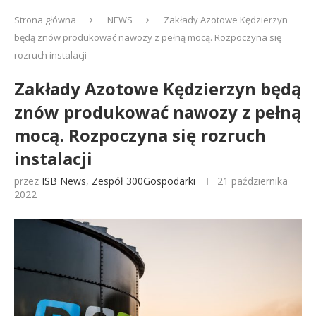
Strona główna
NEWS
Zakłady Azotowe Kędzierzyn
będą znów produkować nawozy z pełną mocą. Rozpoczyna się
rozruch instalacji
Zakłady Azotowe Kędzierzyn będą
znów produkować nawozy z pełną
mocą. Rozpoczyna się rozruch
instalacji
przez
ISB News
,
Zespół 300Gospodarki
21 października
2022